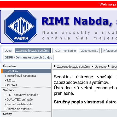
Web sa pr
Úvod
Zabezpečovacie systémy
PCO - monitoring
Videotechnika
Prístupov
GDPR - Ochrana osobných údajov
Ústredne
Zabezpečovacie systémy
Ústredne
Sec
SecoLink
Bezdrôtové zariadenia
SecoLink ústredne vnášajú 
T.E.L.L.
zabezpečovacích systémov.
AV-GAD
Ústredne sú veľmi jednoducho
Snímače
prehladné.
PIR - pohybové snímače
DUAL-TEC snímače
Stručný popis vlastnosti ústr
Snímač rozbitia skla
Snímač do exteriéru
Sirény