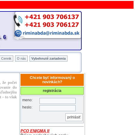
Cennik
O nás
Vybehnuté zariadenia
Chcete byť informovaný o
novinkách?
, že počet
tovanie do
registrácia
kľudnejšiu
t – to však
meno:
heslo:
prihlásiť
PCO ENIGMA II