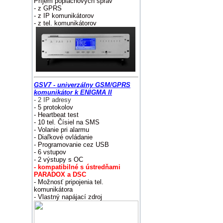
Príjem poplachových správ
- z GPRS
- z IP komunikátorov
- z tel. komunikátorov
GSV7 - un
i
verzálny GSM/GPRS
komunikátor k ENIGMA II
- 2
IP adresy
- 5 protokolov
- Heartbeat test
- 10 tel. Čísiel na SMS
- Volanie pri alarmu
- Diaľkové ovládanie
- Programovanie cez USB
- 6 vstupov
- 2 výstupy s OC
- kompatibilné s ústredňami
PARADOX a DSC
- Možnosť pripojenia tel.
komunikátora
- Vlastný napájací zdroj