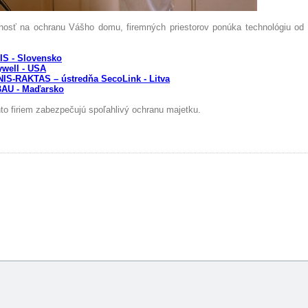
nosť na ochranu Vášho domu, firemných priestorov ponúka technológiu od 
S - Slovensko
well - USA
IS-RAKTAS – ústredňa SecoLink - Litva
AU - Maďarsko
to firiem zabezpečujú spoľahlivý ochranu majetku.