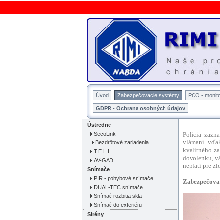
Úvod
Zabezpečovacie systémy
PCO - monito
GDPR - Ochrana osobných údajov
Ústredne
SecoLink
Polícia zazn
vlámaní vďak
Bezdrôtové zariadenia
kvalitného z
T.E.L.L.
dovolenku, vá
AV-GAD
neplatí pre z
Snímače
PIR - pohybové snímače
Zabezpečovac
DUAL-TEC snímače
Snímač rozbitia skla
Snímač do exteriéru
Sirény