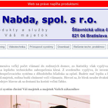
Web sa práve napĺňa produktami.
ring
Videotechnika
Prístupové systémy
Download
Riešenie techn. problémov
amenáva veľký počet vlámaní do rodinných domov, zo štatistiky však vyplýva
a lepšieho technického zabezpečenia klesá. Z uvedeného vyplýva, že inves
abezpečovacieho systému z dlhodobého hľadiska sa oplatí. Budete mať lepšiu a 
š majetok, rodina budú chránené voči vlámaniu. Hovorí sa, že blesk neudre dvakrá
lodejov hlavne ak sa dostanú ku koristi veľmi ľahko.
í systém chráni Váš majetok a majetok Vašich zákazníkov