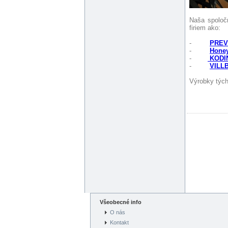
Naša spoloč
firiem ako:
-
PREVI
-
Honey
-
KODIN
-
VILLB
Výrobky tých
Všeobecné info
O nás
Kontakt