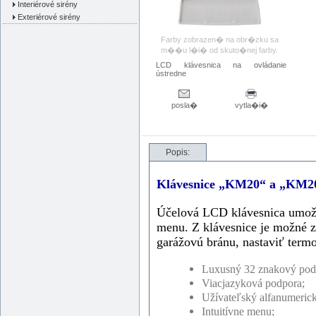
Interiérové sirény
Exteriérové sirény
Farby zobrazen� na obr�zku sa
m��u l�i� od skuto�nej farby.
LCD klávesnica na ovládanie
ústredne
posla�
vytla�i�
Popis:
Klávesnice „KM20“ a „KM2
Účelová LCD klávesnica umož
menu. Z klávesnice je možné z
garážovú bránu, nastaviť termos
Luxusný 32 znakový pods
Viacjazyková podpora;
Užívateľský alfanumerick
Intuitívne menu;