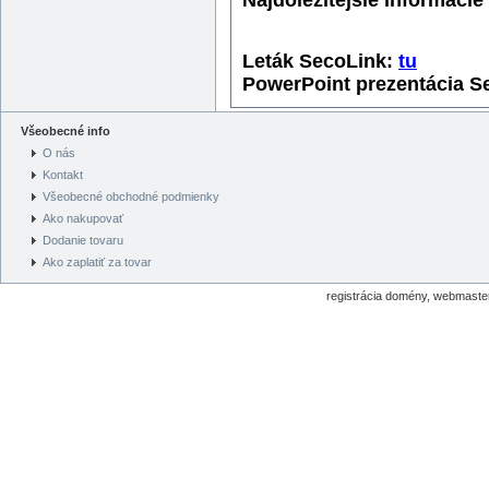
Najdôležitejšie informácie 
L
eták SecoLink:
tu
PowerPoint prezentácia 
Všeobecné info
O nás
Kontakt
Všeobecné obchodné podmienky
Ako nakupovať
Dodanie tovaru
Ako zaplatiť za tovar
registrácia domény, webmaster