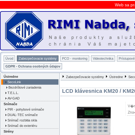
Web sa pr
Úvod
Zabezpečovacie systémy
PCO - monitoring
Videotechnika
Prístupov
GDPR - Ochrana osobných údajov
Ústredne
Zabezpečovacie systémy
Ústredne
Sec
SecoLink
Bezdrôtové zariadenia
LCD klávesnica KM20 / KM2
T.E.L.L.
AV-GAD
Snímače
V�r
PIR - pohybové snímače
Zna
DUAL-TEC snímače
Snímač rozbitia skla
Snímač do exteriéru
Sirény