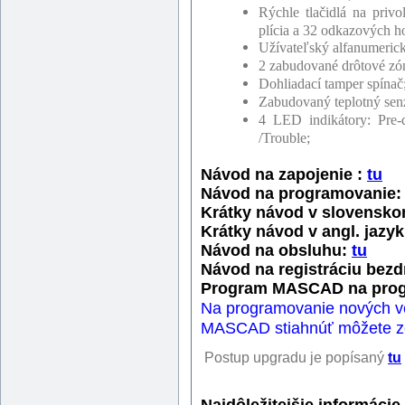
Rýchle tlačidlá na priv
plícia a 32 odkazových h
Užívateľský alfanumerick
2 zabudované drôtové zó
Dohliadací tamper spínač
Zabudovaný teplotný sen
4 LED indikátory: Pre-
/Trouble;
Návod na zapojenie :
tu
Návod na programovanie
Krátky návod v slovensko
Krátky návod v angl. jazy
Návod na obsluhu:
tu
Návod na registráciu bez
Program MASCAD na prog
Na programovanie nových ve
MASCAD stiahnúť môžete z
Postup upgradu je popísaný
tu