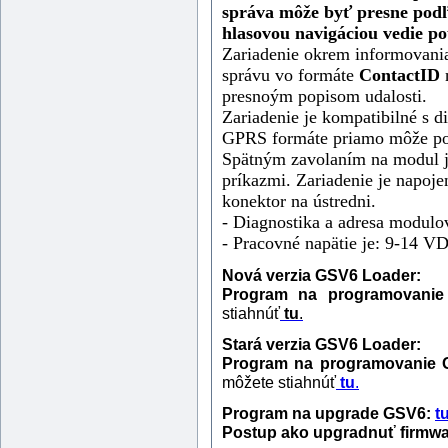
správa môže byť presne pod
hlasovou navigáciou vedie po
Zariadenie okrem informovania 
správu vo formáte
ContactID
presnoým popisom udalosti.
Zariadenie je kompatibilné s
GPRS formáte priamo môže po
Spätným zavolaním na modul
príkazmi. Zariadenie je napoj
konektor na ústredni.
- Diagnostika a adresa modul
- Pracovné napätie je: 9-14 V
Nová verzia GSV6 Loader:
Program na programovanie
stiahnúť
tu
.
Stará verzia GSV6 Loader:
Program na programovanie G
môžete stiahnúť
tu
.
Program na upgrade GSV6:
t
Postup ako upgradnuť firmwa