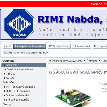
Web sa pr
Úvod
Zabezpečovacie systémy
PCO - monitoring
Videotechnika
Prístupov
GDPR - Ochrana osobných údajov
Ústredne
Zabezpečovacie systémy
Ústredne
Sec
SecoLink
Bezdrôtové zariadenia
GSV6U, GSVU GSM/GPRS m
T.E.L.L.
AV-GAD
Snímače
V�r
PIR - pohybové snímače
Zna
DUAL-TEC snímače
Snímač rozbitia skla
Snímač do exteriéru
Sirény