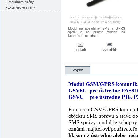
Interiérové sirény
Exteriérové sirény
Farby zobrazen� na obr�zku sa
m��u l�i� od skuto�nej farby.
Modul na posielanie SMS a GPRS
správ a na priame volanie na
konkrétne. tel. číslo
posla�
vytla�i�
Popis:
Modul GSM/GPRS komuniká
GSV6U pre ústredne PAS81
GSVU pre ústredne P16, P
Pomocou GSM/GPRS komunikáto
objektu SMS správu a stave ob
SMS správy modul je schopný z
oznámi majiteľovi/používateľo
hlasom z ústredne alebo po