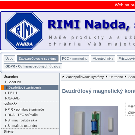
Web sa pr
Úvod
Zabezpečovacie systémy
PCO - monitoring
Videotechnika
Prístupov
GDPR - Ochrana osobných údajov
Ústredne
Zabezpečovacie systémy
Ústredne
Sec
SecoLink
Bezdrôtové zariadenia
Bezdrôtový magnetický kon
T.E.L.L.
AV-GAD
Snímače
V�r
PIR - pohybové snímače
Zna
DUAL-TEC snímače
Snímač rozbitia skla
Snímač do exteriéru
Sirény