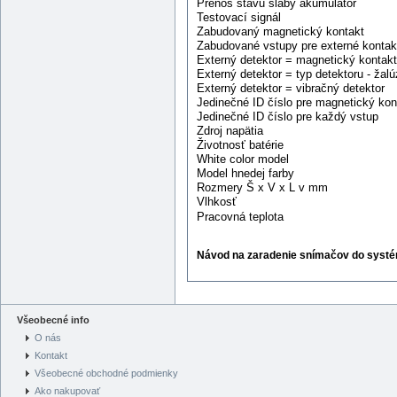
Prenos stavu slabý akumulátor
Testovací signál
Zabudovaný magnetický kontakt
Zabudované vstupy pre externé kontak
Externý detektor = magnetický kontakt
Externý detektor = typ detektoru - žalú
Externý detektor = vibračný detektor
Jedinečné ID číslo pre magnetický kon
Jedinečné ID číslo pre každý vstup
Zdroj napätia
Životnosť batérie
White color model
Model hnedej farby
Rozmery Š x V x L v mm
Vlhkosť
Pracovná teplota
Návod na zaradenie snímačov do systé
Všeobecné info
O nás
Kontakt
Všeobecné obchodné podmienky
Ako nakupovať