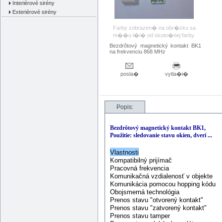
Interiérové sirény
Exteriérové sirény
Farby zobrazen� na obr�zku sa
m��u l�i� od skuto�nej farby.
Bezdrôtový magnetický kontakt BK1
na frekvenciu 868 MHz
posla�
vytla�i�
Popis:
Bezdrôtový magnetický kontakt BK1,
Použitie: sledovanie stavu okien, dverí ...
Vlastnosti
Kompatibilný prijímač
Pracovná frekvencia
Komunikačná vzdialenosť v objekte
Komunikácia pomocou hopping kódu
Obojsmerná technológia
Prenos stavu "otvorený kontakt"
Prenos stavu "zatvorený kontakt"
Prenos stavu tamper