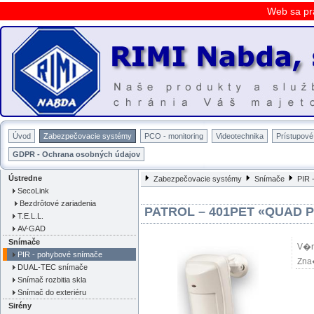
Web sa pr
Úvod
Zabezpečovacie systémy
PCO - monitoring
Videotechnika
Prístupov
GDPR - Ochrana osobných údajov
Ústredne
Zabezpečovacie systémy
Snímače
PIR 
SecoLink
Bezdrôtové zariadenia
PATROL – 401PET «QUAD P
T.E.L.L.
AV-GAD
Snímače
V�r
PIR - pohybové snímače
Zna
DUAL-TEC snímače
Snímač rozbitia skla
Snímač do exteriéru
Sirény