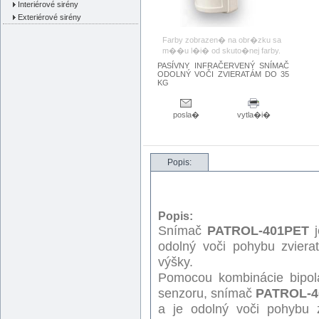
Interiérové sirény
Exteriérové sirény
Farby zobrazen� na obr�zku sa
m��u l�i� od skuto�nej farby.
PASÍVNY INFRAČERVENÝ SNÍMAČ
ODOLNÝ VOČI ZVIERATÁM DO 35
KG
posla�
vytla�i�
Popis:
Popis:
Snímač
PATROL-401PET
j
odolný voči pohybu zviera
výšky.
Pomocou kombinácie bipolá
senzoru, snímač
PATROL-4
a je odolný voči pohybu z