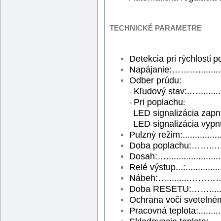
TECHNICKÉ PARAMETRE
Detekcia pri rýchlosti
p
Napájanie
:………...........
Odber prúdu
:
Kľudový stav
:..….......
-
Pri poplachu
-
:
LED
signalizácia
zapn
LED
signalizácia vypn
Pulzný režim
:..............
Doba poplachu
:……..…..
Dosah
:….....................
Relé výstup...
:..............
Nábeh
:….........…………....
Doba RESETU
:…….......
Ochrana voči svetelném
Pracovná teplota:
........