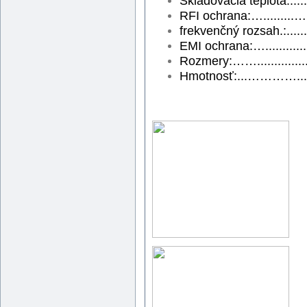
Skladovacia teplota
:....
RFI
ochrana
:….........…
f
rekvenčný rozsah
.:....
EMI
ochrana
:….........
Rozmery
:…….............
Hmotnosť
:...…………....