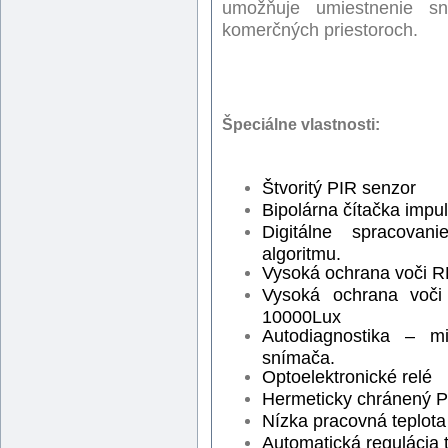
umožňuje umiestnenie s
komerčných priestoroch.
Špeciálne vlastnosti:
Štvoritý
PIR
senzor
Bipolár
na čítačka
impul
Digitálne spracova
algoritmu.
Vysoká ochrana voči
R
Vysoká ochrana voči
10000Lux
Autodiagnostika
–
m
snímača.
Optoelekt
ronické relé
Hermeticky chránený P
Nízka pracovná teplota
Automatická regulácia 