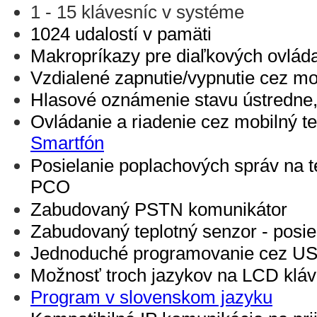
1 - 15 klávesníc v systéme
1024 udalostí v pamäti
Makropríkazy pre diaľkových ovlád
Vzdialené zapnutie/vypnutie cez mob
Hlasové oznámenie stavu ústredne
Ovládanie a riadenie cez mobilný te
Smartfón
Posielanie poplachových správ na 
PCO
Zabudovaný PSTN komunikátor
Zabudovaný teplotný senzor - posiel
Jednoduché programovanie cez US
Možnosť troch jazykov na LCD kláv
Program v slovenskom jazyku