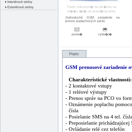
Interiérové sirény
Farby zobrazen� na obr�zku sa
Exteriérové sirény
m��u l�i� od skuto�nej farby.
Jednoduché GSM zariadenie na
prenos poplachových správ
posla�
vytla�i�
Popis:
GSM prenosové zariadenie 
Charakteristické vlastnosti:
- 2 kontaktové vstupy
- 1 reléové výstupy
- Prenos správ na PCO vo form
- Oznámenie poplachu pomocou
čísla
- Posielanie SMS na 4 tel. čís
- Preposielanie prichádzajúce
- Ovládanie relé cez telefón