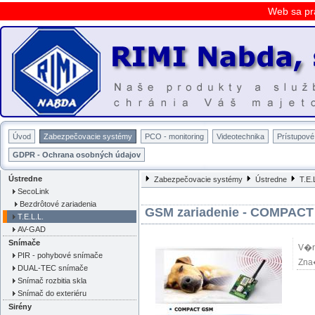
Web sa pr
Úvod
Zabezpečovacie systémy
PCO - monitoring
Videotechnika
Prístupov
GDPR - Ochrana osobných údajov
Ústredne
Zabezpečovacie systémy
Ústredne
T.E.
SecoLink
Bezdrôtové zariadenia
GSM zariadenie - COMPAC
T.E.L.L.
AV-GAD
Snímače
V�r
PIR - pohybové snímače
Zna
DUAL-TEC snímače
Snímač rozbitia skla
Snímač do exteriéru
Sirény